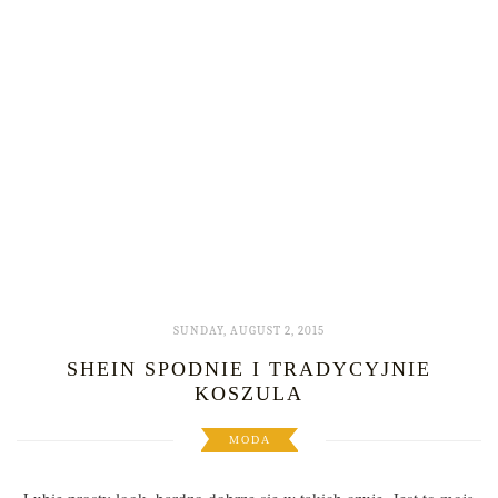
SUNDAY, AUGUST 2, 2015
SHEIN SPODNIE I TRADYCYJNIE
KOSZULA
MODA
Lubię prosty look, bardzo dobrze się w takich czuje. Jest to moja