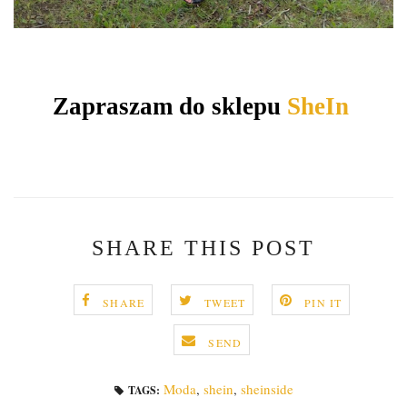
Zapraszam do sklepu
SheIn
SHARE THIS POST
SHARE
TWEET
PIN IT
SEND
Moda
,
shein
,
sheinside
TAGS: