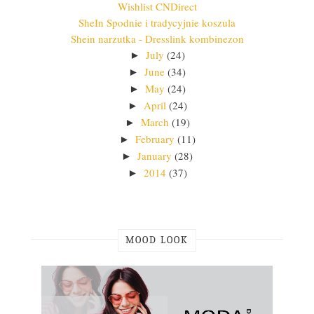
Wishlist CNDirect
SheIn Spodnie i tradycyjnie koszula
Shein narzutka - Dresslink kombinezon
July
(24)
►
June
(34)
►
May
(24)
►
April
(24)
►
March
(19)
►
February
(11)
►
January
(28)
►
2014
(37)
►
MOOD LOOK