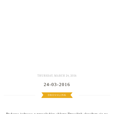
THURSDAY, MARCH 24, 2016
24-03-2016
DRESSLINK
Podczas jednego z przeglądów sklepu Dresslink skusiłam się na