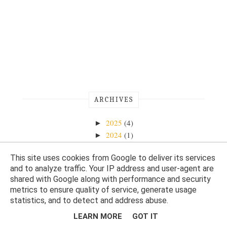
ARCHIVES
2025
(4)
►
2024
(1)
►
2023
(1)
►
This site uses cookies from Google to deliver its services
2022
(8)
►
and to analyze traffic. Your IP address and user-agent are
2021
(20)
►
shared with Google along with performance and security
2020
(27)
►
metrics to ensure quality of service, generate usage
2019
(15)
►
statistics, and to detect and address abuse.
2018
(66)
►
LEARN MORE
GOT IT
2017
(134)
►