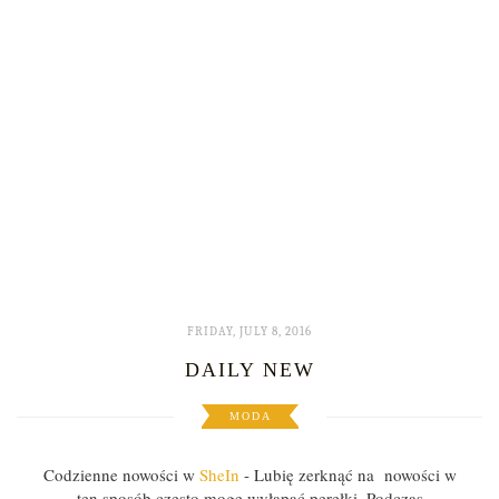
FRIDAY, JULY 8, 2016
DAILY NEW
MODA
Codzienne nowości w
SheIn
- Lubię zerknąć na nowości w
ten sposób często mogę wyłapać perełki. Podczas