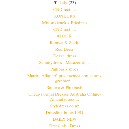
July
(23)
▼
CNDirect ....
KONKURS
Mix sukienek z Ericdress
CNDirect ....
#LOOK
Romwe & SheIn
Red Dress
Dezzal dress
Sammydress - Masażer & ...
Pinkbasis shoes
Matrix, Alfaparf, prostownica ermila oraz
grzebień...
Romwe & Pinkbasis
Cheap Formal Dresses Australia Online-
Amandadress....
Styledress.co.nz
Dresslink boots LED
DAILY NEW
Dresslink - Dress