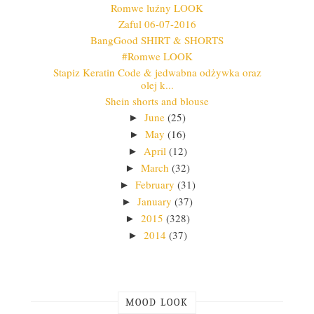
Romwe luźny LOOK
Zaful 06-07-2016
BangGood SHIRT & SHORTS
#Romwe LOOK
Stapiz Keratin Code & jedwabna odżywka oraz
olej k...
Shein shorts and blouse
June
(25)
►
May
(16)
►
April
(12)
►
March
(32)
►
February
(31)
►
January
(37)
►
2015
(328)
►
2014
(37)
►
MOOD LOOK