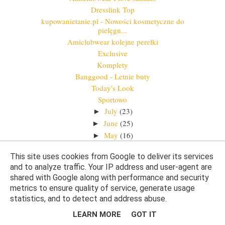
Dresslink Top
kupowanietanie.pl - Nowości kosmetyczne do
pielęgn...
Amiclubwear kolejne perełki
Exclusive
Komplety
Banggood - Letnie buty
Today's Look
Sportowo
July
(23)
►
June
(25)
►
May
(16)
►
April
(12)
►
This site uses cookies from Google to deliver its services
March
(32)
►
and to analyze traffic. Your IP address and user-agent are
February
(31)
►
shared with Google along with performance and security
January
(37)
►
metrics to ensure quality of service, generate usage
2015
(328)
►
statistics, and to detect and address abuse.
2014
(37)
►
LEARN MORE
GOT IT