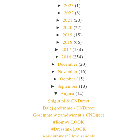
2023
(1)
►
2022
(8)
►
2021
(20)
►
2020
(27)
►
2019
(15)
►
2018
(66)
►
2017
(134)
►
2016
(254)
▼
December
(20)
►
November
(16)
►
October
(15)
►
September
(13)
►
August
(14)
▼
Stilgut.pl & CNDirect
Dalej gościnnie - CNDirect
Gościnnie w zamówieniu z CNDirect
#Romwe LOOK
#Dresslink LOOK
Amiclubwear I love sandals