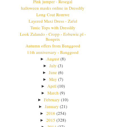
Pink jumper - Rosegal
halloween masks online in Dresslily
Long Coat Romwe
Layered Maxi Dress - Zaful
Tunic Tops with Dresslily
Look Zalando - Cropp - Eobuwie.pl -
Bonprix
Autumn offers from Banggood
11th anniversary - Banggood
August
(8)
►
July
(3)
►
June
(6)
►
May
(7)
►
April
(10)
►
March
(9)
►
February
(10)
►
January
(21)
►
2016
(254)
►
2015
(328)
►
2014
(37)
►