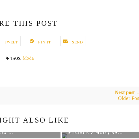
RE THIS POST
TWEET
PIN IT
SEND
Moda
TAGS:
Next post 
Older Pos
IGHT ALSO LIKE
MOOD LOOK – TWOJE
IX ...
MIEJSCE Z MODĄ NA...