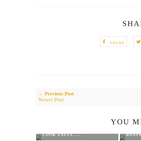
SHA
SHARE
← Previous Post
Newer Post
YOU M
LOOK ZAFUL ....
BONPR