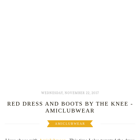
WEDNESDAY, NOVEMBER 22, 2017
RED DRESS AND BOOTS BY THE KNEE -
AMICLUBWEAR
AMICLUBWEAR
I love shoes with
Amiclubwear
- This time I also tempted the dress