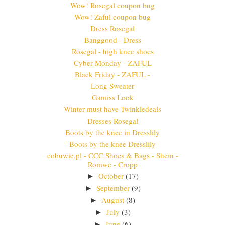
Wow! Rosegal coupon bug
Wow! Zaful coupon bug
Dress Rosegal
Banggood - Dress
Rosegal - high knee shoes
Cyber Monday - ZAFUL
Black Friday - ZAFUL -
Long Sweater
Gamiss Look
Winter must have Twinkledeals
Dresses Rosegal
Boots by the knee in Dresslily
Boots by the knee Dresslily
eobuwie.pl - CCC Shoes & Bags - Shein -
Romwe - Cropp
October
(17)
►
September
(9)
►
August
(8)
►
July
(3)
►
June
(6)
►