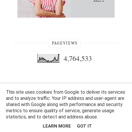
PAGEVIEWS
4,764,533
This site uses cookies from Google to deliver its services
and to analyze traffic. Your IP address and user-agent are
shared with Google along with performance and security
metrics to ensure quality of service, generate usage
statistics, and to detect and address abuse.
Opiekun bloga:
WebLove.PL
. Wszelkie prawa zastrzeżone. Monika Balsam.
LEARN MORE
GOT IT
JUMP TO TOP