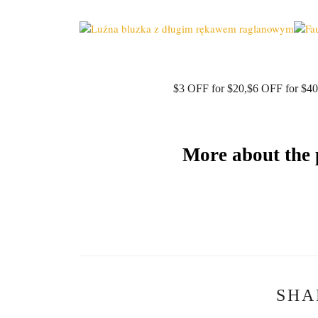
$
3
OFF for $
2
0
,
$
6
OFF for $
4
0
More about the 
SHA