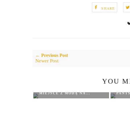
SHARE
← Previous Post
Newer Post
YOU M
MOOD LOOK – TWOJE
MIEJSCE Z MODĄ NA...
PANT