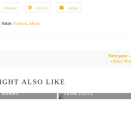
TWEET
PIN IT
SEND
Fashion
,
Moda
TAGS:
Next post 
Older Pos
IGHT ALSO LIKE
VALENTINE'S DAY SET
S ROMWE
FROM ZAFUL