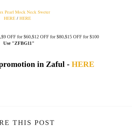
HERE
/
HERE
,
$
9
OFF for $
6
0
,
$
12
OFF for $
8
0
,
$
15
OFF for $
10
0
Use "ZFBG11"
promotion in Zaful -
HERE
RE THIS POST