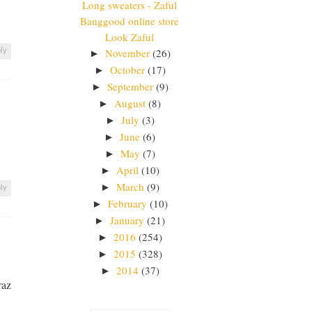
Long sweaters - Zaful
Banggood online store
Look Zaful
November
(26)
ly
►
October
(17)
►
September
(9)
►
August
(8)
►
July
(3)
►
June
(6)
►
May
(7)
►
April
(10)
►
March
(9)
►
ly
February
(10)
►
January
(21)
►
2016
(254)
►
2015
(328)
►
2014
(37)
►
raz