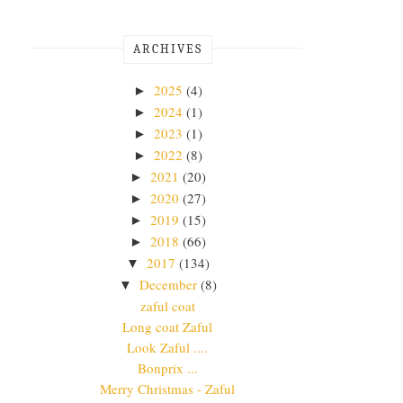
ARCHIVES
2025
(4)
►
2024
(1)
►
2023
(1)
►
2022
(8)
►
2021
(20)
►
2020
(27)
►
2019
(15)
►
2018
(66)
►
2017
(134)
▼
December
(8)
▼
zaful coat
Long coat Zaful
Look Zaful ....
Bonprix ...
Merry Christmas - Zaful