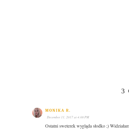
3
MONIKA R.
December 11, 2017 at 4:08 PM
Ostatni sweterek wygląda słodko ;) Widziałam 