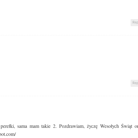
Rep
Rep
perełki, sama mam takie 2. Pozdrawiam, życzę Wesołych Świąt o
pot.com/