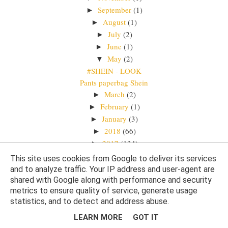
September
(1)
►
August
(1)
►
July
(2)
►
June
(1)
►
May
(2)
▼
#SHEIN - LOOK
Pants paperbag Shein
March
(2)
►
February
(1)
►
January
(3)
►
2018
(66)
►
2017
(134)
►
2016
(254)
►
This site uses cookies from Google to deliver its services
2015
(328)
►
and to analyze traffic. Your IP address and user-agent are
2014
(37)
shared with Google along with performance and security
►
metrics to ensure quality of service, generate usage
statistics, and to detect and address abuse.
LEARN MORE
GOT IT