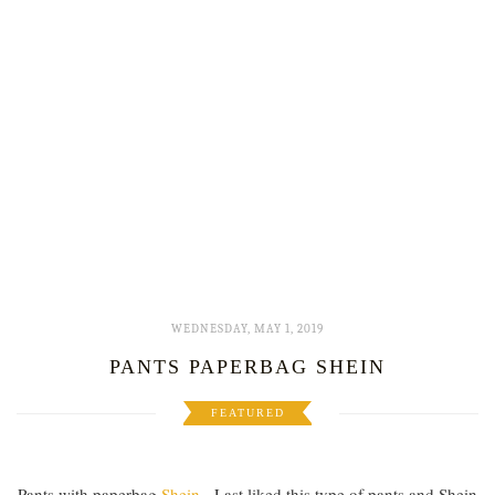
WEDNESDAY, MAY 1, 2019
PANTS PAPERBAG SHEIN
FEATURED
Pants with paperbag
Shein
- Last liked this type of pants and Shein