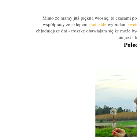
Mimo że mamy już piękną wiosnę, to czasami po
współpracy ze sklepem
sheinside
wybrałam
swete
chłodniejsze dni - troszkę obawiałam się że może b
nie jest -
Pol