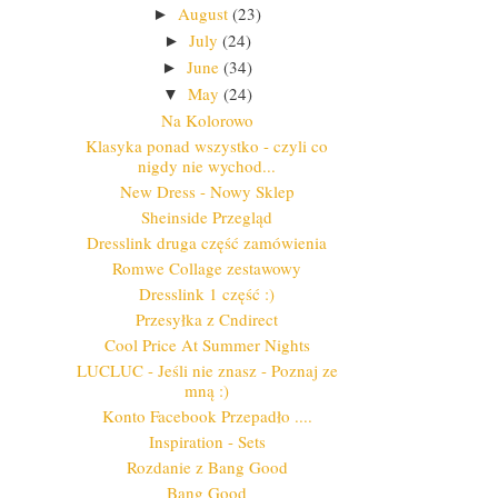
August
(23)
►
July
(24)
►
June
(34)
►
May
(24)
▼
Na Kolorowo
Klasyka ponad wszystko - czyli co
nigdy nie wychod...
New Dress - Nowy Sklep
Sheinside Przegląd
Dresslink druga część zamówienia
Romwe Collage zestawowy
Dresslink 1 część :)
Przesyłka z Cndirect
Cool Price At Summer Nights
LUCLUC - Jeśli nie znasz - Poznaj ze
mną :)
Konto Facebook Przepadło ....
Inspiration - Sets
Rozdanie z Bang Good
Bang Good