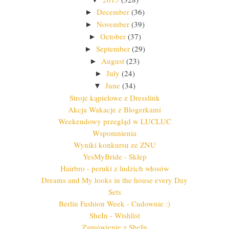
December
(36)
►
November
(39)
►
October
(37)
►
September
(29)
►
August
(23)
►
July
(24)
►
June
(34)
▼
Stroje kąpielowe z Dresslink
Akcja Wakacje z Blogerkami
Weekendowy przegląd w LUCLUC
Wspomnienia
Wyniki konkursu ze ZNU
YesMyBride - Sklep
Hairbro - peruki z ludzich włosów
Dreams and My looks in the house every Day
Sets
Berlin Fashion Week - Cudownie :)
SheIn - Wishlist
Zamówienie z SheIn