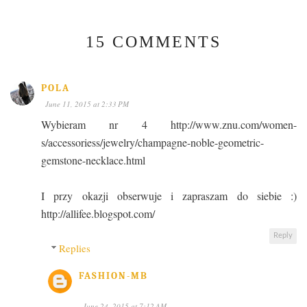
15 COMMENTS
POLA
June 11, 2015 at 2:33 PM
Wybieram nr 4 http://www.znu.com/women-
s/accessoriess/jewelry/champagne-noble-geometric-
gemstone-necklace.html
I przy okazji obserwuje i zapraszam do siebie :)
http://allifee.blogspot.com/
Reply
Replies
FASHION-MB
June 24, 2015 at 7:12 AM