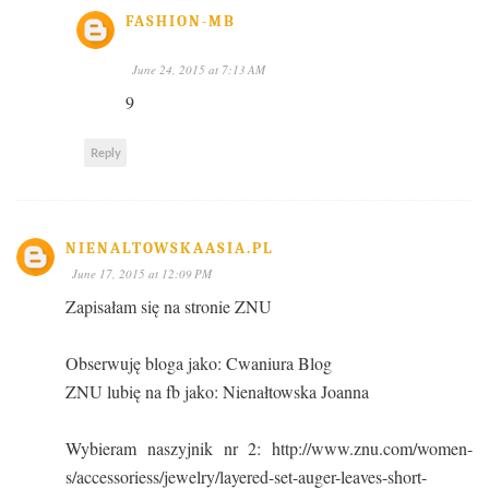
FASHION-MB
June 24, 2015 at 7:13 AM
9
Reply
NIENALTOWSKAASIA.PL
June 17, 2015 at 12:09 PM
Zapisałam się na stronie ZNU
Obserwuję bloga jako: Cwaniura Blog
ZNU lubię na fb jako: Nienałtowska Joanna
Wybieram naszyjnik nr 2: http://www.znu.com/women-
s/accessoriess/jewelry/layered-set-auger-leaves-short-