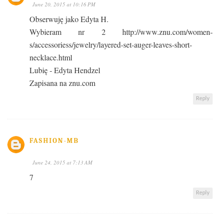
June 20, 2015 at 10:16 PM
Obserwuję jako Edyta H.
Wybieram nr 2 http://www.znu.com/women-
s/accessoriess/jewelry/layered-set-auger-leaves-short-
necklace.html
Lubię - Edyta Hendzel
Zapisana na znu.com
Reply
FASHION-MB
June 24, 2015 at 7:13 AM
7
Reply