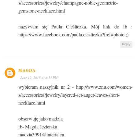
s/accessoriess/jewelry/champagne-noble-geometric-
gemstone-necklace.html
nazyvvam się Paula Cieśliczka. Mój link do fb :
https://www.facebook.com/paula.ciesliczka?fref=photo ;)
Reply
MAGDA
June 12, 2015 at 8:53 PM
wybieram naszyjnik nr 2 - http://www.znu.com/women-
s/accessoriess/jewelry/layered-set-auger-leaves-short-
necklace.html
obserwuję jako madzia
fb- Magda Jezierska
madzia3991@interia.eu