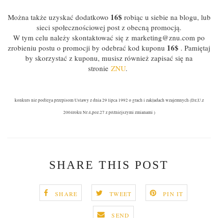
16$
Można także uzyskać dodatkowo
robiąc u siebie na blogu, lub
sieci społecznościowej post z obecną promocją.
W tym celu należy skontaktować się z marketing@znu.com po
16$
zrobieniu postu o promocji by odebrać kod kuponu
. Pamiętaj
by skorzystać z kuponu, musisz również zapisać się na
stronie
ZNU
.
konkurs nie podlega przepisom Ustawy z dnia 29 lipca 1992 o grach i zakładach wzajemnych (Dz,U.z
2004roku Nr.4,poz.27 z późniejszymi zmianami )
SHARE THIS POST
SHARE
TWEET
PIN IT
SEND