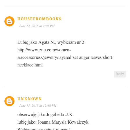
HOUSEFROMBOOKS
June 14, 2015 at 4:06 PM
Lubię jako Agata N., wybieram nr 2
http://www.znu.com/women-
s/accessoriess/jewelry/layered-set-auger-leaves-short-
necklace.html
Reply
UNKNOWN
June 15, 2015 at 12:36 PM
obserwuję jako:Jogobella .J.K.
lubię jako: Joanna Marysia Kowalczyk
Wybieram naszyjnik numer 1