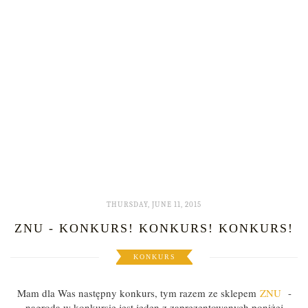
THURSDAY, JUNE 11, 2015
ZNU - KONKURS! KONKURS! KONKURS!
KONKURS
Mam dla Was następny konkurs, tym razem ze sklepem
ZNU
-
nagrodą w konkursie jest jeden z zaprezentowanych poniżej