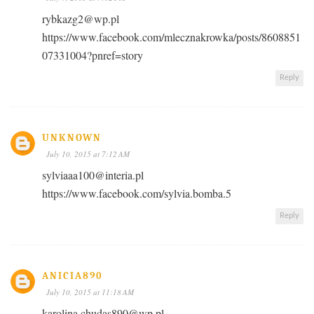
rybkazg2@wp.pl
https://www.facebook.com/mlecznakrowka/posts/8608851
07331004?pnref=story
Reply
UNKNOWN
July 10, 2015 at 7:12 AM
sylviaaa100@interia.pl
https://www.facebook.com/sylvia.bomba.5
Reply
ANICIA890
July 10, 2015 at 11:18 AM
karolina.chudas890@wp.pl