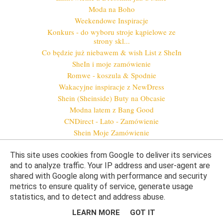
Moda na Boho
Weekendowe Inspiracje
Konkurs - do wyboru stroje kąpielowe ze
strony skl...
Co będzie już niebawem & wish List z SheIn
SheIn i moje zamówienie
Romwe - koszula & Spodnie
Wakacyjne inspiracje z NewDress
Shein (Sheinside) Buty na Obcasie
Modna latem z Bang Good
CNDirect - Lato - Zamówienie
Shein Moje Zamówienie
June
(34)
►
This site uses cookies from Google to deliver its services
May
(24)
►
and to analyze traffic. Your IP address and user-agent are
April
(24)
►
shared with Google along with performance and security
March
(19)
►
metrics to ensure quality of service, generate usage
February
(11)
►
statistics, and to detect and address abuse.
January
(28)
►
LEARN MORE
GOT IT
2014
(37)
►