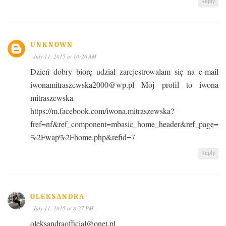
Reply
UNKNOWN
July 11, 2015 at 10:26 AM
Dzień dobry biorę udział zarejestrowalam się na e-mail
iwonamitraszewska2000@wp.pl Moj profil to iwona
mitraszewska
https://m.facebook.com/iwona.mitraszewska?
fref=nf&ref_component=mbasic_home_header&ref_page=
%2Fwap%2Fhome.php&refid=7
Reply
OLEKSANDRA
July 11, 2015 at 8:27 PM
oleksandraofficial@onet.pl