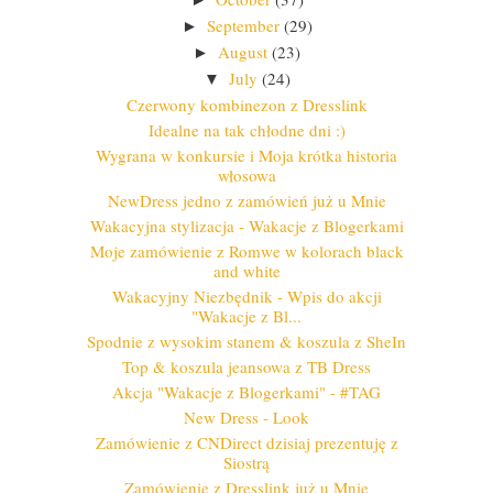
September
(29)
►
August
(23)
►
July
(24)
▼
Czerwony kombinezon z Dresslink
Idealne na tak chłodne dni :)
Wygrana w konkursie i Moja krótka historia
włosowa
NewDress jedno z zamówień już u Mnie
Wakacyjna stylizacja - Wakacje z Blogerkami
Moje zamówienie z Romwe w kolorach black
and white
Wakacyjny Niezbędnik - Wpis do akcji
"Wakacje z Bl...
Spodnie z wysokim stanem & koszula z SheIn
Top & koszula jeansowa z TB Dress
Akcja "Wakacje z Blogerkami" - #TAG
New Dress - Look
Zamówienie z CNDirect dzisiaj prezentuję z
Siostrą
Zamówienie z Dresslink już u Mnie