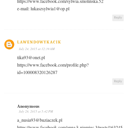
https://www.facebook.com/sylwia.smolinska.52
e-mail: lukaszsylwia1@op.pl
Reply
LAWENDOWYKACIK
July 24, 2015 at 12:39 AM
tika93@onet.pl
https://www.facebook.com/profile.php?
id=100008320126287
Reply
Anonymous
July 28, 2015 at 5:42 PM
a_nusia93@buziaczek.pl
https://www.facebook.com/anna.k.niemiec.3/posts/163245