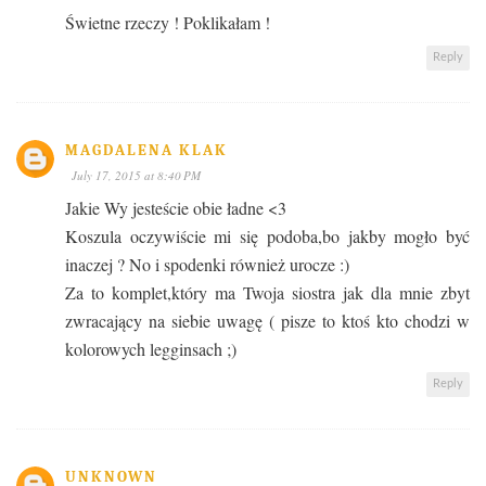
Świetne rzeczy ! Poklikałam !
Reply
MAGDALENA KLAK
July 17, 2015 at 8:40 PM
Jakie Wy jesteście obie ładne <3
Koszula oczywiście mi się podoba,bo jakby mogło być
inaczej ? No i spodenki również urocze :)
Za to komplet,który ma Twoja siostra jak dla mnie zbyt
zwracający na siebie uwagę ( pisze to ktoś kto chodzi w
kolorowych legginsach ;)
Reply
UNKNOWN