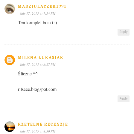
MADZIULACZEK1991
July 17, 2015 at 7:54 PM
Ten komplet boski :)
Reply
MILENA ŁUKASIAK
July 17, 2015 at 8:27 PM
Śliczne ^^
rilseee.blogspot.com
Reply
RZETELNE RECENZJE
July 17, 2015 at 8:39 PM