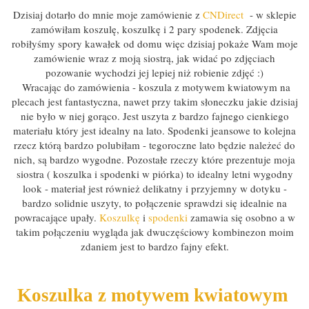
Dzisiaj dotarło do mnie moje zamówienie z
CNDirect
- w sklepie
zamówiłam koszulę, koszulkę i 2 pary spodenek. Zdjęcia
robiłyśmy spory kawałek od domu więc dzisiaj pokaże Wam moje
zamówienie wraz z moją siostrą, jak widać po zdjęciach
pozowanie wychodzi jej lepiej niż robienie zdjęć :)
Wracając do zamówienia - koszula z motywem kwiatowym na
plecach jest fantastyczna, nawet przy takim słoneczku jakie dzisiaj
nie było w niej gorąco. Jest uszyta z bardzo fajnego cienkiego
materiału który jest idealny na lato. Spodenki jeansowe to kolejna
rzecz którą bardzo polubiłam - tegoroczne lato będzie należeć do
nich, są bardzo wygodne. Pozostałe rzeczy które prezentuje moja
siostra ( koszulka i spodenki w piórka) to idealny letni wygodny
look - materiał jest również delikatny i przyjemny w dotyku -
bardzo solidnie uszyty, to połączenie sprawdzi się idealnie na
powracające upały.
Koszulkę
i
spodenki
zamawia się osobno a w
takim połączeniu wygląda jak dwuczęściowy kombinezon moim
zdaniem jest to bardzo fajny efekt.
Koszulka z motywem kwiatowym