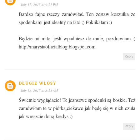
July 17, 2015 at 9:21 PM
Bardzo fajne rzeczy zamówiłaś. Ten zestaw koszulka ze
spodenkami jest idealny na lato ;) Poklikałam :)
Będzie mi miło, jeśli wpadniesz do mnie, pozdrawiam :)
http://marysiaofficialblog.blogspot.com
Reply
DŁUGIE WŁOSY
July 18, 2015 at 8:23 AM
Świetnie wyglądacie! Te jeansowe spodenki są boskie. Też
zamówiłam te w piórka,ciekawe jak będę się w nich czuła
jak wreszcie dotrą kiedyś :)
Reply