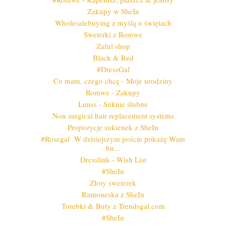
Zakupy w SheIn
Wholesalebuying z myślą o świętach
Sweterki z Romwe
Zaful shop
Black & Red
#DressGal
Co mam, czego chcę - Moje urodziny
Romwe - Zakupy
Lunss - Suknie ślubne
Non surgical hair replacement systems
Propozycje sukienek z SheIn
#Rosegal W dzisiejszym poście pokażę Wam
bu...
Dresslink - Wish List
#SheIn
Złoty sweterek
Ramoneska z SheIn
Torebki & Buty z Trendsgal.com
#SheIn