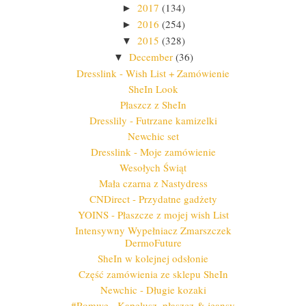
2017
(134)
►
2016
(254)
►
2015
(328)
▼
December
(36)
▼
Dresslink - Wish List + Zamówienie
SheIn Look
Płaszcz z SheIn
Dresslily - Futrzane kamizelki
Newchic set
Dresslink - Moje zamówienie
Wesołych Świąt
Mała czarna z Nastydress
CNDirect - Przydatne gadżety
YOINS - Płaszcze z mojej wish List
Intensywny Wypełniacz Zmarszczek
DermoFuture
SheIn w kolejnej odsłonie
Część zamówienia ze sklepu SheIn
Newchic - Długie kozaki
#Romwe - Kapelusz, płaszcz & jeansy