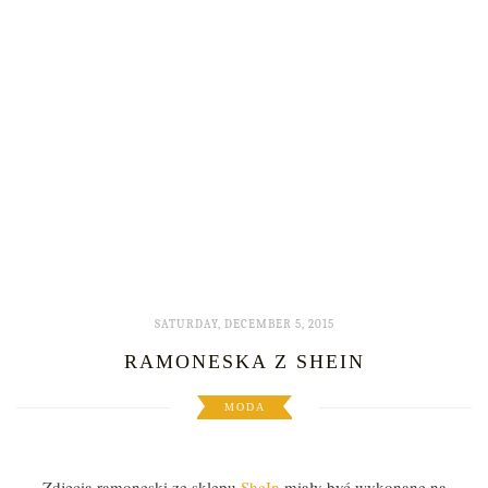
SATURDAY, DECEMBER 5, 2015
RAMONESKA Z SHEIN
MODA
Zdjęcia ramoneski ze sklepu
SheIn
miały być wykonane na