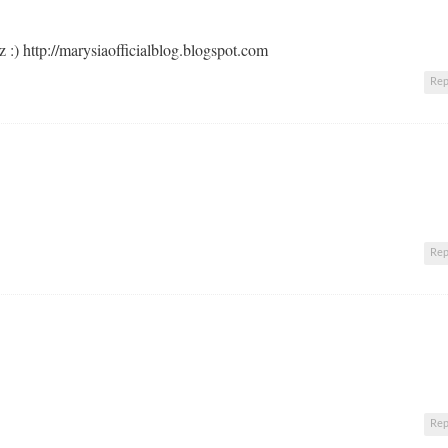
 :) http://marysiaofficialblog.blogspot.com
Rep
Rep
Rep