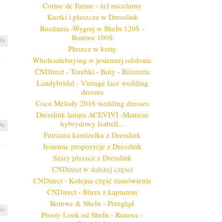
Corine de Farme - żel micelarny
Kurtki i płaszcze w Dresslink
Rozdania -Wygraj w SheIn 120$ -
Romwe 100$
ly
Płaszcz w kratę
Wholesalebuying w jesiennej odsłonie
CNDirect - Torebki - Buty - Biżuteria
Landybridal - Vintage lace wedding
dresses
Coco Melody 2016 wedding dresses
Dresslink lampa ACEVIVI -Manicur
hybrydowy Isabell...
ly
Futrzana kamizelka z Dresslink
Jesienne propozycje z Dresslink
Szary płaszcz z Dresslink
CNDirect w dalszej części
CNDirect - Kolejna część zamówienia
CNDirect - Bluza z kapturem
Romwe & SheIn - Przegląd
ly
Prosty Look od SheIn - Romwe -