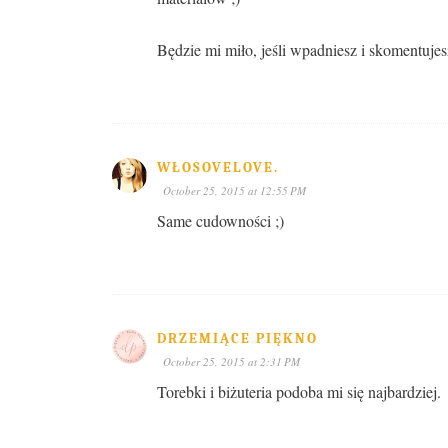
Będzie mi miło, jeśli wpadniesz i skomentujesz
WŁOSOVELOVE.
October 25, 2015 at 12:55 PM
Same cudowności ;)
DRZEMIĄCE PIĘKNO
October 25, 2015 at 2:31 PM
Torebki i biżuteria podoba mi się najbardziej.