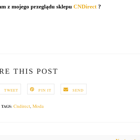
am z mojego przeglądu sklepu
CNDirect
?
RE THIS POST
TWEET
PIN IT
SEND
Cndirect
,
Moda
TAGS: