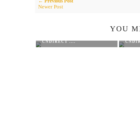
← Previous Post
Newer Post
YOU M
CNDIRECT ....
CNDIR