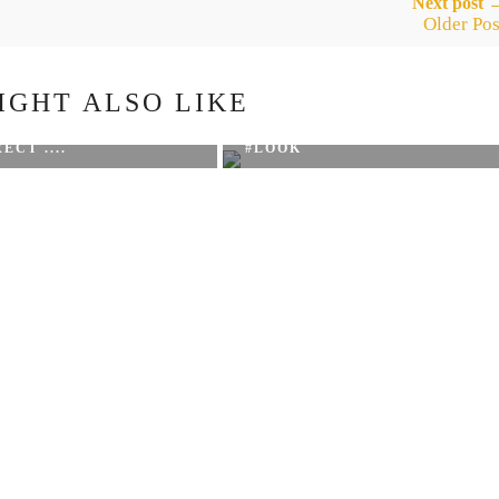
Next post 
Older Pos
IGHT ALSO LIKE
ECT ....
#LOOK