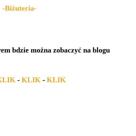
-Biżuteria-
awem bdzie można zobaczyć na blogu
KLIK
-
KLIK
-
KLIK