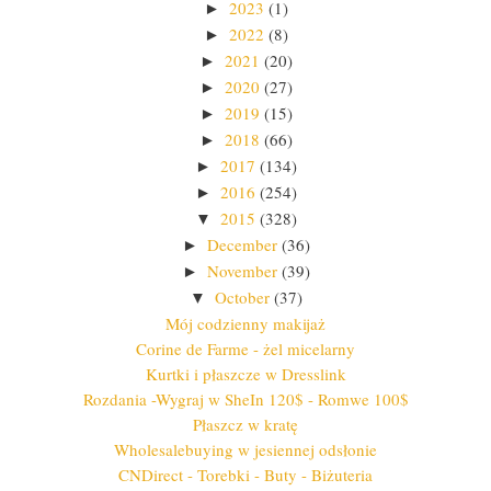
2023
(1)
►
2022
(8)
►
2021
(20)
►
2020
(27)
►
2019
(15)
►
2018
(66)
►
2017
(134)
►
2016
(254)
►
2015
(328)
▼
December
(36)
►
November
(39)
►
October
(37)
▼
Mój codzienny makijaż
Corine de Farme - żel micelarny
Kurtki i płaszcze w Dresslink
Rozdania -Wygraj w SheIn 120$ - Romwe 100$
Płaszcz w kratę
Wholesalebuying w jesiennej odsłonie
CNDirect - Torebki - Buty - Biżuteria