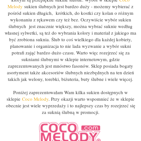
Melody
sukien ślubnych jest bardzo duży - możemy wybierać z
pośród sukien długich, krótkich, do kostki czy kolan o różnym
wykonaniu z rękawem czy też bez. Oczywiście wybór sukien
ślubnych jest znacznie większy, można wybrać suknie według
własnej sylwetki, są też do wybrania kolory i materiał z jakiego ma
być zrobiona suknia. Ślub to coś wielkiego dla każdej kobiety,
planowanie i organizacja to nie lada wyzwanie a wybór sukni
potrafi zająć bardzo dużo czasu. Warto więc rozejrzeć się za
sukniami ślubnymi w sklepie internetowym, gdzie
zaprezentowanych jest mnóstwo fasonów. Sklep posiada bogaty
asortyment także akcesoriów ślubnych niezbędnych na ten dzień
takich jak welony, torebki, biżuteria, buty ślubne i wiele więcej.
Poniżej zaprezentowałam Wam kilka sukien dostępnych w
sklepie
Coco Melody
. Przy okazji warto wspomnieć że w sklepie
obecnie jest wiele wyprzedaży i to najlepszy czas by rozejrzeć się
za suknią ślubną w promocji.