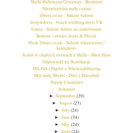
SheIn Halloween Giveaway - Rozdanie
Nieśmiertelna mała czarna
iDress.co.nz - Suknie balowe
Instyledress - beach wedding dress UK
Lunss - Suknie ślubne na zamówienie
Romwe - sweter, Jeans & Plecak
Prom Times co.uk - Suknie wieczorowe /
koktajlowe
Jesień w ciepłych swetrach z SheIn - Must Have
Odpowiedź na Nominacje
Dla Pań i Panów z Wholesalebuying
Mój mały Model - Dres z Dresslink
Nicole Cosmetics
Jesiennie
September
(29)
►
August
(23)
►
July
(24)
►
June
(34)
►
May
(24)
►
April
(24)
►