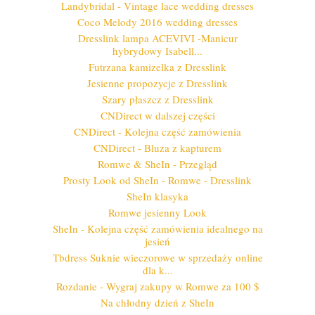
Landybridal - Vintage lace wedding dresses
Coco Melody 2016 wedding dresses
Dresslink lampa ACEVIVI -Manicur
hybrydowy Isabell...
Futrzana kamizelka z Dresslink
Jesienne propozycje z Dresslink
Szary płaszcz z Dresslink
CNDirect w dalszej części
CNDirect - Kolejna część zamówienia
CNDirect - Bluza z kapturem
Romwe & SheIn - Przegląd
Prosty Look od SheIn - Romwe - Dresslink
SheIn klasyka
Romwe jesienny Look
SheIn - Kolejna część zamówienia idealnego na
jesień
Tbdress Suknie wieczorowe w sprzedaży online
dla k...
Rozdanie - Wygraj zakupy w Romwe za 100 $
Na chłodny dzień z SheIn