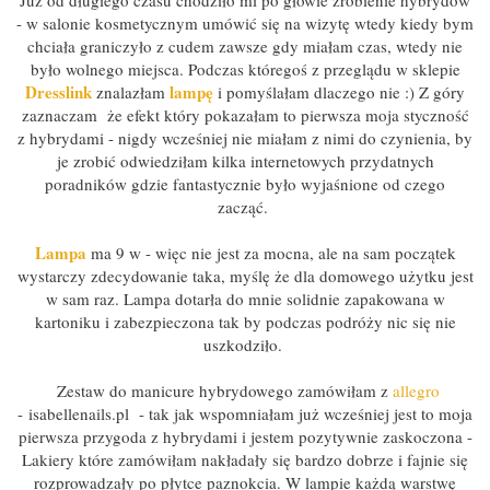
- w salonie kosmetycznym umówić się na wizytę wtedy kiedy bym
chciała graniczyło z cudem zawsze gdy miałam czas, wtedy nie
było wolnego miejsca. Podczas któregoś z przeglądu w sklepie
Dresslink
lampę
znalazłam
i pomyślałam dlaczego nie :) Z góry
zaznaczam że efekt który pokazałam to pierwsza moja styczność
z hybrydami - nigdy wcześniej nie miałam z nimi do czynienia, by
je zrobić odwiedziłam kilka internetowych przydatnych
poradników gdzie fantastycznie było wyjaśnione od czego
zacząć.
Lampa
ma 9 w - więc nie jest za mocna, ale na sam początek
wystarczy zdecydowanie taka, myślę że dla domowego użytku jest
w sam raz. Lampa dotarła do mnie solidnie zapakowana w
kartoniku i zabezpieczona tak by podczas podróży nic się nie
uszkodziło.
Zestaw do manicure hybrydowego zamówiłam z
allegro
- isabellenails.pl - tak jak wspomniałam już wcześniej jest to moja
pierwsza przygoda z hybrydami i jestem pozytywnie zaskoczona -
Lakiery które zamówiłam nakładały się bardzo dobrze i fajnie się
rozprowadzały po płytce paznokcia. W lampie każdą warstwę