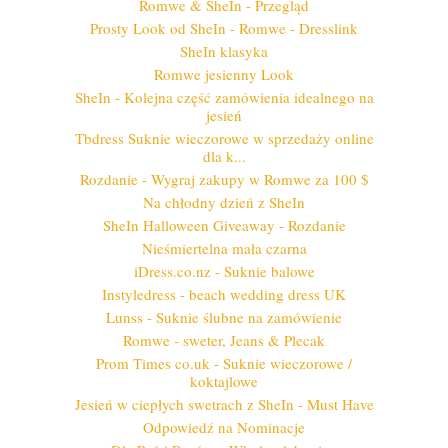
Romwe & SheIn - Przegląd
Prosty Look od SheIn - Romwe - Dresslink
SheIn klasyka
Romwe jesienny Look
SheIn - Kolejna część zamówienia idealnego na
jesień
Tbdress Suknie wieczorowe w sprzedaży online
dla k...
Rozdanie - Wygraj zakupy w Romwe za 100 $
Na chłodny dzień z SheIn
SheIn Halloween Giveaway - Rozdanie
Nieśmiertelna mała czarna
iDress.co.nz - Suknie balowe
Instyledress - beach wedding dress UK
Lunss - Suknie ślubne na zamówienie
Romwe - sweter, Jeans & Plecak
Prom Times co.uk - Suknie wieczorowe /
koktajlowe
Jesień w ciepłych swetrach z SheIn - Must Have
Odpowiedź na Nominacje