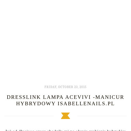
FRIDAY, OCTOBER 23, 2015
DRESSLINK LAMPA ACEVIVI -MANICUR
HYBRYDOWY ISABELLENAILS.PL
Już od długiego czasu chodziło mi po głowie zrobienie hybrydów