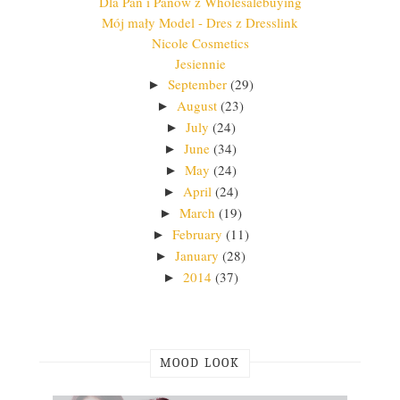
Dla Pań i Panów z Wholesalebuying
Mój mały Model - Dres z Dresslink
Nicole Cosmetics
Jesiennie
September
(29)
►
August
(23)
►
July
(24)
►
June
(34)
►
May
(24)
►
April
(24)
►
March
(19)
►
February
(11)
►
January
(28)
►
2014
(37)
►
MOOD LOOK