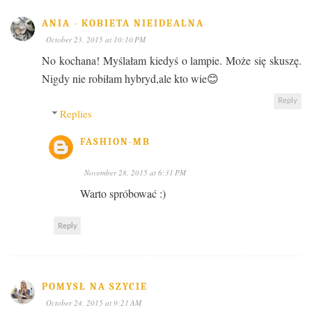
ANIA - KOBIETA NIEIDEALNA
October 23, 2015 at 10:10 PM
No kochana! Myślałam kiedyś o lampie. Może się skuszę.
Nigdy nie robiłam hybryd,ale kto wie😊
Reply
Replies
FASHION-MB
November 28, 2015 at 6:31 PM
Warto spróbować :)
Reply
POMYSŁ NA SZYCIE
October 24, 2015 at 9:21 AM