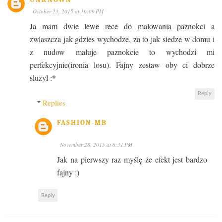
October 23, 2015 at 10:09 PM
Ja mam dwie lewe rece do malowania paznokci a
zwlaszcza jak gdzies wychodze, za to jak siedze w domu i
z nudow maluje paznokcie to wychodzi mi
perfekcyjnie(ironia losu). Fajny zestaw oby ci dobrze
sluzyl :*
Reply
Replies
FASHION-MB
November 28, 2015 at 6:31 PM
Jak na pierwszy raz myślę że efekt jest bardzo
fajny :)
Reply