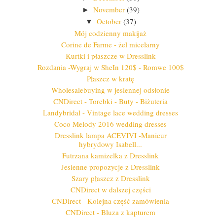
November
(39)
►
October
(37)
▼
Mój codzienny makijaż
Corine de Farme - żel micelarny
Kurtki i płaszcze w Dresslink
Rozdania -Wygraj w SheIn 120$ - Romwe 100$
Płaszcz w kratę
Wholesalebuying w jesiennej odsłonie
CNDirect - Torebki - Buty - Biżuteria
Landybridal - Vintage lace wedding dresses
Coco Melody 2016 wedding dresses
Dresslink lampa ACEVIVI -Manicur
hybrydowy Isabell...
Futrzana kamizelka z Dresslink
Jesienne propozycje z Dresslink
Szary płaszcz z Dresslink
CNDirect w dalszej części
CNDirect - Kolejna część zamówienia
CNDirect - Bluza z kapturem