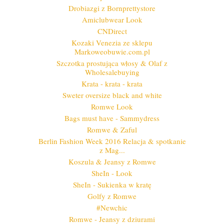
Drobiazgi z Bornprettystore
Amiclubwear Look
CNDirect
Kozaki Venezia ze sklepu
Markoweobuwie.com.pl
Szczotka prostująca włosy & Olaf z
Wholesalebuying
Krata - krata - krata
Sweter oversize black and white
Romwe Look
Bags must have - Sammydress
Romwe & Zaful
Berlin Fashion Week 2016 Relacja & spotkanie
z Mag...
Koszula & Jeansy z Romwe
SheIn - Look
SheIn - Sukienka w kratę
Golfy z Romwe
#Newchic
Romwe - Jeansy z dziurami