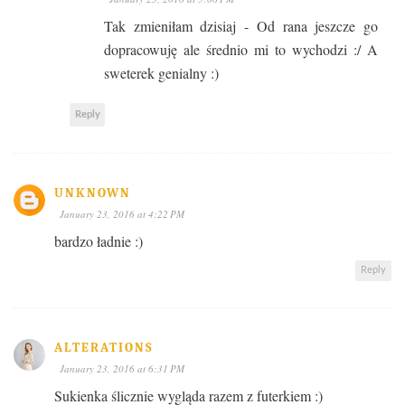
Tak zmieniłam dzisiaj - Od rana jeszcze go
dopracowuję ale średnio mi to wychodzi :/ A
sweterek genialny :)
Reply
UNKNOWN
January 23, 2016 at 4:22 PM
bardzo ładnie :)
Reply
ALTERATIONS
January 23, 2016 at 6:31 PM
Sukienka ślicznie wygląda razem z futerkiem :)