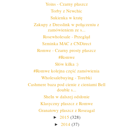
Yoins - Czarny płaszcz
Torby z Newchic
Sukienka w kratę
Zakupy z Dresslink w połączeniu z
zamówieniem ze s...
Rosewholesale - Przegląd
Szminka MAC z CNDirect
Romwe - Czarny prosty płaszcz
#Romwe
Słów kilka :)
#Romwe kolejna część zamówienia
Wholesalebuying - Torebki
Cashmere baza pod cienie z cieniami Bell
double s...
SheIn w dalszej odsłonie
Klasyczny płaszcz z Romwe
Granatowy płaszcz z Roseagal
2015
(328)
►
2014
(37)
►