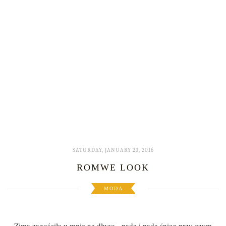
SATURDAY, JANUARY 23, 2016
ROMWE LOOK
MODA
Zima zagościła u mnie na długo - pada i pada śnieg przy czym