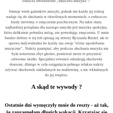
oznacza stwierdzenie „właściwa muzyka”?
Istnieje wiele gatunków muzyki, jednak nie każdy jej rodzaj
nadaje się do słuchania w określonych momentach, a zwłaszcza
kiedy mówimy o zmęczeniu psychicznym. Na takie stany
najbardziej pożądana dla naszego umysłu jest muzyka spokojna,
która delikatnie pobudza mózg, nie powodując zmęczenia. U mnie
bardzo dobrze w tej roli spisują się utwory Ryszarda Riedel, ale to
sprawa indywidualna bo każdy ma swoje "różne upodobania
muzyczne" . Należy pamiętać, aby podczas słuchania muzyka nie
była ustawiona zbyt głośno, ponieważ może to przynieść
odwrotne skutki. Specjaliści również odradzają słuchawki
douszne, dlatego w celu osiągnięcia pełnego relaksu należy
używać słuchawek zakładanych na małżowinę, a nie wkładanych
do jej wnętrza.
A skąd te wywody ?
Ostatnie dni wymęczyły mnie do reszty - aż tak,
że zapragnęłam długich wakacji. Krzątając się