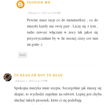
FASHION-MB
February 1, 2015 at 6:58 PM
Pewnie masz racje co do metamorfozy , co do
muzyki każdy ma swój gust . Liczę się z tym ,
radio zawsze włączam w nocy tak jakoś się
przyzwyczaiłam by w tle nocnej ciszy coś tam
mi grało :)
Reply
TO READ OR NOT TO READ
February 1, 2015 at 4:35 PM
Spokojna muzyka mnie usypia. Szczególnie jak muszę się
skupić, to wychodzi zupełnie na odwrót. Lepiej jest chyba
słuchać takich piosenek, które ci się podobają