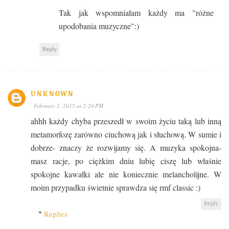
Tak jak wspomniałam każdy ma "różne
upodobania muzyczne":)
Reply
UNKNOWN
February 1, 2015 at 2:20 PM
ahhh każdy chyba przeszedł w swoim życiu taką lub inną
metamorfozę zarówno ciuchową jak i słuchową. W sumie i
dobrze- znaczy że rozwijamy się. A muzyka spokojna-
masz racje, po ciężkim dniu lubię ciszę lub właśnie
spokojne kawałki ale nie koniecznie melancholijne. W
moim przypadku świetnie sprawdza się rmf classic :)
Reply
Replies