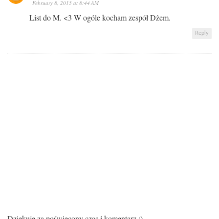
February 8, 2015 at 8:44 AM
List do M. <3 W ogóle kocham zespół Dżem.
Reply
Dziękuję za poświęcony czas i komentarz :)