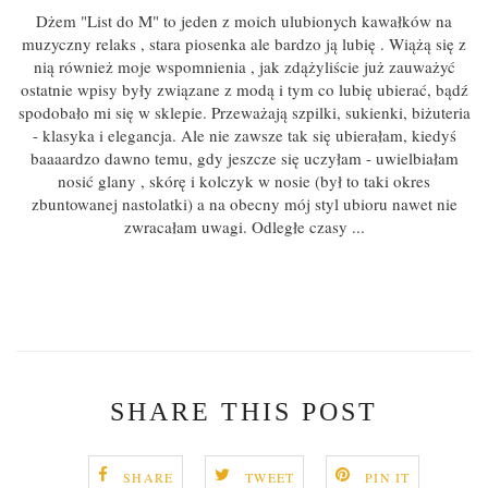
Dżem "List do M" to jeden z moich ulubionych kawałków na
muzyczny relaks , stara piosenka ale bardzo ją lubię . Wiążą się z
nią również moje wspomnienia , jak zdążyliście już zauważyć
ostatnie wpisy były związane z modą i tym co lubię ubierać, bądź
spodobało mi się w sklepie. Przeważają szpilki, sukienki, biżuteria
- klasyka i elegancja. Ale nie zawsze tak się ubierałam, kiedyś
baaaardzo dawno temu, gdy jeszcze się uczyłam - uwielbiałam
nosić glany , skórę i kolczyk w nosie (był to taki okres
zbuntowanej nastolatki) a na obecny mój styl ubioru nawet nie
zwracałam uwagi. Odległe czasy ...
SHARE THIS POST
SHARE
TWEET
PIN IT